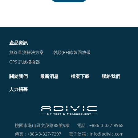
產品資訊
無線量測解決方案
射頻(RF)錄製回放儀
GPS 訊號模擬器
關於我們
最新消息
檔案下載
聯絡我們
人力招募
桃園市龜山區文茂路88號9樓
電話 :
+886-3-327-9968
傳真 : +886-3-327-7297
電子信箱 :
info@adivic.com