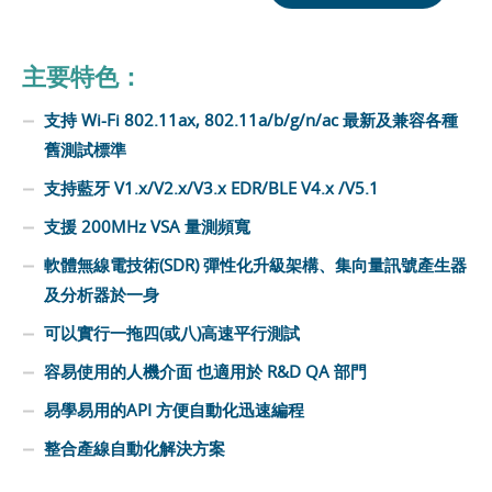
主要特色：
支持 Wi-Fi 802.11ax, 802.11a/b/g/n/ac 最新及兼容各種
舊測試標準
支持藍牙 V1.x/V2.x/V3.x EDR/BLE V4.x /V5.1
支援 200MHz VSA 量測頻寬
軟體無線電技術(SDR) 彈性化升級架構、集向量訊號產生器
及分析器於一身
可以實行一拖四(或八)高速平行測試
容易使用的人機介面 也適用於 R&D QA 部門
易學易用的API 方便自動化迅速編程
整合產線自動化解決方案