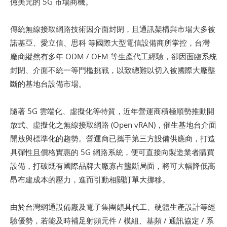
億美元的 5G 市場商機。
傳統無線接取網路技術因介面封閉，且通訊架構與市場大多被
諾基亞、愛立信、思科 等國際大型電信設備商所掌控，台灣
廠商縱然有多年 ODM / OEM 等生產代工經驗，卻因面臨系統
封閉、介面不統一等門檻挑戰，以致總難以切入被國際大廠壟
斷的基地台設備市場。
隨著 5G 雲端化、虛擬化等特質，近年營運商積極順勢推動開
放式、虛擬化之無線接取網路 (Open vRAN)，催生基地台介面
開放與標準化的趨勢。營運商已攜手第三方設備供應商，打造
具彈性且價格實惠的 5G 網路系統，便可直接向製造業者購買
設備，打破既有國際品牌大廠寡占壟斷局面，將可大幅降低高
昂布建成本的壓力，進而引動相關訂單大挪移。
由於台灣網通設備廠及電子集團頗具代工、硬體生產設計等經
驗優勢，若能及時補足射頻元件 / 模組、基頻 / 通訊協定 / 系