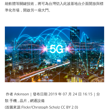
統軟體等關鍵技術，將可為台灣切入此波基地台介面開放與標
準化市場，開啟另一扇大門。
作者
Atkinson
| 發布日期 2019 年 07 月 24 日 16:15 | 分
類
手機
,
晶片
,
網通設備
(首圖來源:Flickr/
Christoph Scholz
CC BY 2.0)