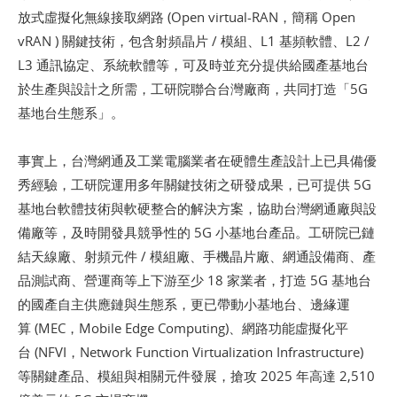
放式虛擬化無線接取網路 (Open virtual-RAN，簡稱 Open
vRAN ) 關鍵技術，包含射頻晶片 / 模組、L1 基頻軟體、L2 /
L3 通訊協定、系統軟體等，可及時並充分提供給國產基地台
於生產與設計之所需，工研院聯合台灣廠商，共同打造「5G
基地台生態系」。
事實上，台灣網通及工業電腦業者在硬體生產設計上已具備優
秀經驗，工研院運用多年關鍵技術之研發成果，已可提供 5G
基地台軟體技術與軟硬整合的解決方案，協助台灣網通廠與設
備廠等，及時開發具競爭性的 5G 小基地台產品。工研院已鏈
結天線廠、射頻元件 / 模組廠、手機晶片廠、網通設備商、產
品測試商、營運商等上下游至少 18 家業者，打造 5G 基地台
的國產自主供應鏈與生態系，更已帶動小基地台、邊緣運
算 (MEC，Mobile Edge Computing)、網路功能虛擬化平
台 (NFVI，Network Function Virtualization Infrastructure)
等關鍵產品、模組與相關元件發展，搶攻 2025 年高達 2,510